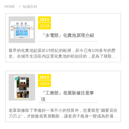
HOME
知識百科
2015
12/24
「水電部」化糞池原理介紹
最早的化糞池起源於19世紀的歐洲，距今已有100多年的歷
史。在城市生活區內設置化糞池的初始目的，是為了積取肥
料，隨著城市化的進展及環境污染的加劇，化糞池對保護水
體起了積極作用。現今,在我國許多大城市，化糞池為農業生
產提...
MORE
2015
12/24
「工務部」老屋裝修注意事
項
老屋裝修除了準備好一筆不小的預算外，也要留意“錢要花在
刀刃上”，才能徹底舊屋翻新，讓老房子搖身一變成為舒適美
觀的新住屋。 裝潢老屋，包含水電、建材等基礎工程應列為
最優先，基礎工程完成後，再來考慮裝潢，...
MORE