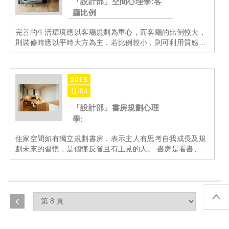
「設計部」空間心理學:客
廳比例
完善的生活環境應以客廳規劃為重心，而客廳的比例較大，
則裝修時應以平時大方為主，若比例較小，則可利用質感來
加強其作用力，此外，客廳是招呼親友的主要場所，從其空
間大小，便能一窺男主人經營事業的態度，比例越大則表...
MORE
2015
11/04
「設計部」書房規劃心理
學:
住家空間如有獨立規劃書房，表示主人有思考自我成長及規
劃未來的習慣，是個懂反省且有主見的人。 書房是看書、整
理資料及沉澱思緒的場所，應以實用為前提，避免過度裝潢
而失去原意。 假使將書房氛圍設計的過於鋪張奢華，其...
MORE