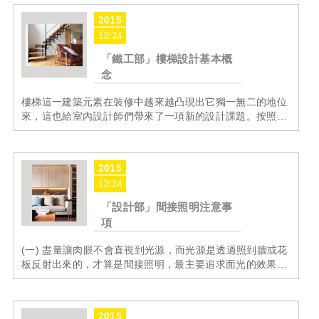
2015
12/24
「鐵工部」樓梯設計基本概
念
樓梯這一建築元素在裝修中越來越凸現出它獨一無二的地位
來，這也給室內設計師們帶來了一項新的設計課題。按照標
準來說，樓梯的每一級踏步應該高15公分，深28公分；但在
現實生活中，這種理想狀態極其少見，所以要求設計師對尺
寸有...
MORE
2015
12/24
「設計部」間接照明注意事
項
(一) 盡量讓肉眼不會直視到光源，而光源是透過照到牆或花
板反射出來的，才算是間接照明，最主要追求面光的效果，
讓室內光線均勻。 (二) 天花板兩個一字型、L型或其他造形
也都可以，整圈繞起來口字型在挑高較高的區域或是飯店...
MORE
2015